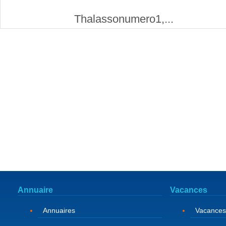
Thalassonumero1,...
Annuaire
Vacances
Annuaires
Vacances